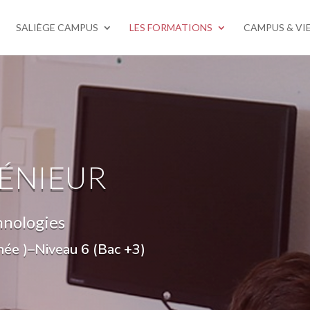
SALIÈGE CAMPUS
LES FORMATIONS
CAMPUS & VI
GÉNIEUR
hnologies
ée )–Niveau 6 (Bac +3)