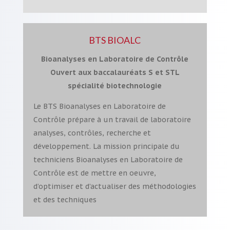
BTS BIOALC
Bioanalyses en Laboratoire de Contrôle
Ouvert aux baccalauréats S et STL
spécialité biotechnologie
Le BTS Bioanalyses en Laboratoire de
Contrôle prépare à un travail de laboratoire
analyses, contrôles, recherche et
développement. La mission principale du
techniciens Bioanalyses en Laboratoire de
Contrôle est de mettre en oeuvre,
d’optimiser et d’actualiser des méthodologies
et des techniques